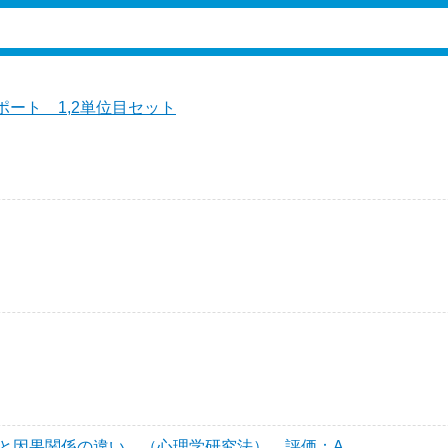
ポート 1,2単位目セット
と因果関係の違い （心理学研究法） 評価：A