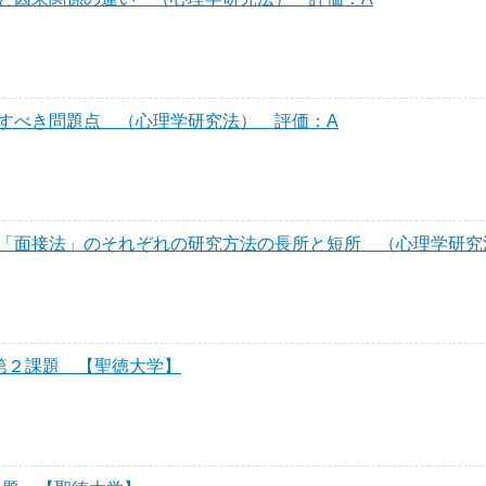
すべき問題点 （心理学研究法） 評価：A
「面接法」のそれぞれの研究方法の長所と短所 （心理学研究
第２課題 【聖徳大学】