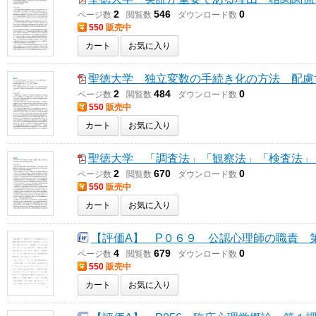
2
546
0
ページ数
閲覧数
ダウンロード数
550
販売中
カート
お気に入り
聖徳大学 独立変数の手続き化の方法 配慮
2
484
0
ページ数
閲覧数
ダウンロード数
550
販売中
カート
お気に入り
聖徳大学 「調査法」「観察法」「検査法」
2
670
0
ページ数
閲覧数
ダウンロード数
550
販売中
カート
お気に入り
【評価A】 P０６９ 公認心理師の職責 
4
679
0
ページ数
閲覧数
ダウンロード数
550
販売中
カート
お気に入り