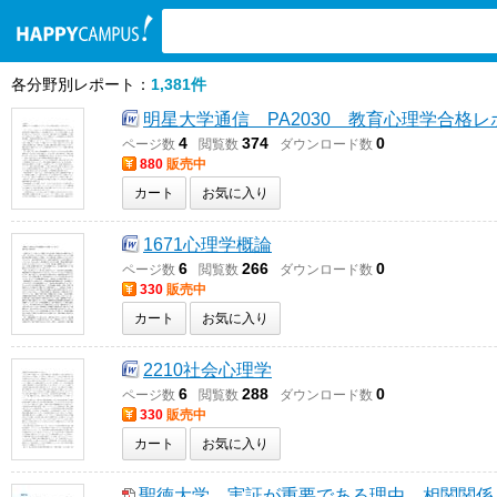
検索ワード入力
各分野別レポート：
1,381件
明星大学通信 PA2030 教育心理学合格レ
4
374
0
ページ数
閲覧数
ダウンロード数
880
販売中
カート
お気に入り
1671心理学概論
6
266
0
ページ数
閲覧数
ダウンロード数
330
販売中
カート
お気に入り
2210社会心理学
6
288
0
ページ数
閲覧数
ダウンロード数
330
販売中
カート
お気に入り
聖徳大学 実証が重要である理由 相関関係