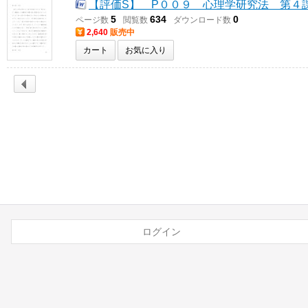
【評価S】 P００９ 心理学研究法 第４
5
634
0
ページ数
閲覧数
ダウンロード数
2,640
販売中
カート
お気に入り
ログイン