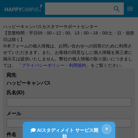
検索ワード入力
ハッピーキャンパスカスタマーサポートセンター
【営業時間：平日09：00～12：00、13：00～18：00/土・日・祝祭
日は除く】
※本フォームの個人情報は、お問い合わせへの回答のために利用さ
せていただきます。また、お客様の同意なしに個人情報を第三者に
掲示又は提供いたしません。弊社の個人情報の取り扱いにつきまし
ては、 「
プライバシーポリシー
・
利用規約
」をご覧ください。
宛先
ハッピーキャンパス
氏名(ID)
メール
×
🎓 AIスタディメイト サービス開
件名
始