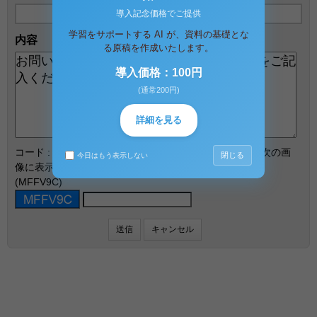
導入記念価格でご提供
学習をサポートする AI が、資料の基礎とな
内容
る原稿を作成いたします。
導入価格：100円
(通常200円)
詳細を見る
コード : 不正な自動登録を防ぐため、認証を行います。次の画
閉じる
今日はもう表示しない
像に表示されている数字を半角で入力してください。
(MFFV9C)