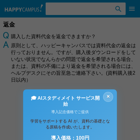
検索ワード入力
返金
購入した資料代金を返金できますか？
原則として、ハッピーキャンパスでは資料代金の返金は
行っておりません。ですが、購入後ダウンロードをして
いない状況でなんらかの問題で返金を希望される場合、
または、資料の不備により返金を希望される場合には、
ヘルプデスクにその旨至急ご連絡下さい。(資料購入後2
日以内）
×
🎓 AIスタディメイト サービス開
お問い合わせ
始
導入記念価格でご提供
学習をサポートする AI が、資料の基礎とな
る原稿を作成いたします。
導入価格：100円