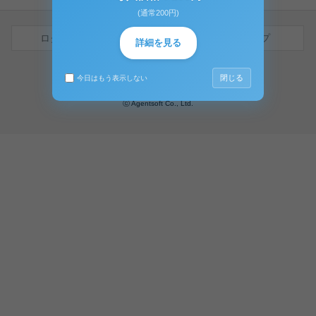
(通常200円)
ログイン
無料会員登録
ヘルプ
詳細を見る
ハッピーキャンパスホーム
|
利用規約
閉じる
今日はもう表示しない
特定商取引法に基づく表示
|
PC版
ⓒ Agentsoft Co., Ltd.