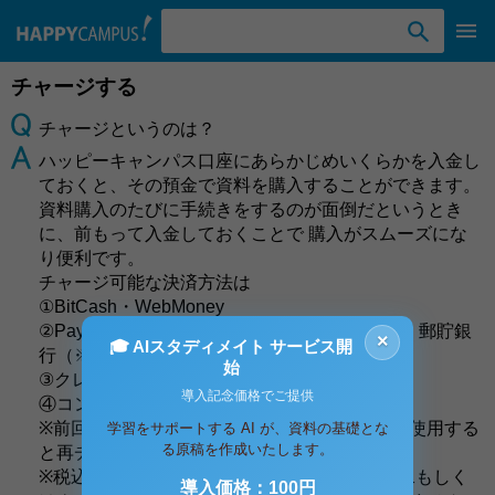
検索ワード入力
チャージする
チャージというのは？
ハッピーキャンパス口座にあらかじめいくらかを入金し
ておくと、その預金で資料を購入することができます。
資料購入のたびに手続きをするのが面倒だというとき
に、前もって入金しておくことで 購入がスムーズにな
り便利です。
チャージ可能な決済方法は
①BitCash・WebMoney
②PayPay 銀行・楽天銀行・東京三菱UFJ銀行・郵貯銀
×
🎓 AIスタディメイト サービス開
行（※ＰＣ版専用）
始
③クレジットカード
導入記念価格でご提供
④コンビニ決済 のいずれかになります。
※前回までに購入された金額の残高を70％以上使用する
学習をサポートする AI が、資料の基礎とな
る原稿を作成いたします。
と再チャージ可能となります。
※税込み1,000円以下のご注文の場合、コンビ二もしく
導入価格：100円