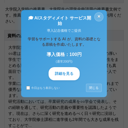
大学院入学時の推薦書、大学院生の奨学金申請用の推薦書文例で
す。推薦してもらう教授に手間を取らせないために、ご利用くだ
×
🎓 AIスタディメイト サービス開
さい。
始
導入記念価格でご提供
資料の原本内容
学習をサポートする AI が、資料の基礎とな
る原稿を作成いたします。
大学院進学の推薦所見：
○○君は、明るく社交的な性格であり、学友からも信頼の厚い
導入価格：100円
学生です。学部の4年間は学年代表として、学科内の学生をま
(通常200円)
とめる重要な役割も十分果たしてくれました。生活態度も真
面目で礼儀正しく、他の教員からも信頼される学生の一人で
詳細を見る
す。
学業においては、学部の4年間日々熱心に取り組み、これまで
閉じる
今日はもう表示しない
優秀な成績を修めています。○○等の資格試験にも合格してい
ます。
研究活動においては、卒業研究の成果を○○学会で発表し、そ
の経験を通して、研究活動の意義や重要性を認識したようで
す。現在は、さらに深く研究を進めるべく日々研究に没頭し
ており、大学院修士課程に進学後も2年間でも大きな成果を残
すことがで...