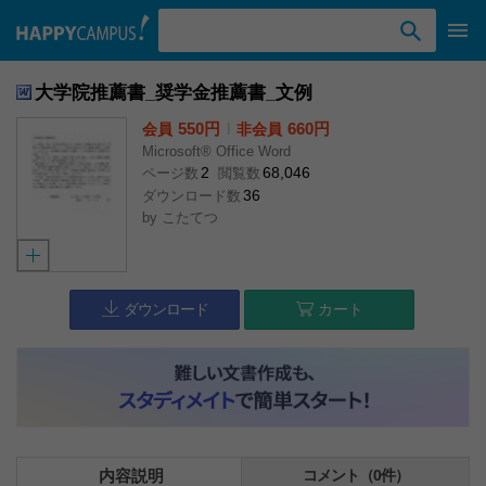
検索ワード入力
大学院推薦書_奨学金推薦書_文例
550円
l
660円
会員
非会員
Microsoft® Office Word
2
68,046
ページ数
閲覧数
36
ダウンロード数
by
こたてつ
ダウンロード
カート
内容説明
コメント（0件）