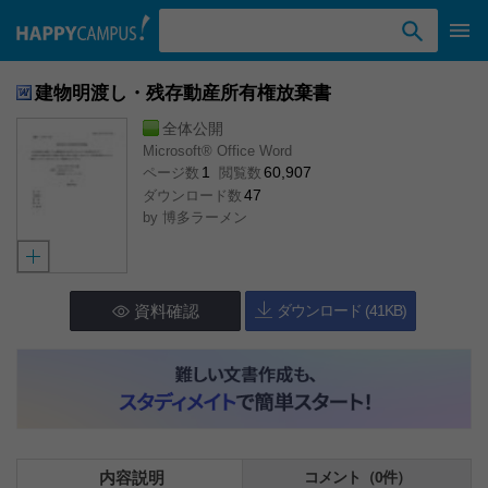
検索ワード入力
建物明渡し・残存動産所有権放棄書
全体公開
Microsoft® Office Word
1
60,907
ページ数
閲覧数
47
ダウンロード数
by
博多ラーメン
資料確認
ダウンロード (41KB)
内容説明
コメント（0件）