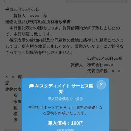
平成○○年○○月○○日
賃貸人 ○○○○ 様
建物明渡及び残存動産所有権放棄書
本日後記表示の建物につき、賃貸借契約が終了致しましたの
で、本日明渡し致します。
後記表示の建物内部及び同建物の敷地に残存した動産につきま
しては、所有権を放棄しましたので、貴殿がいかようにご処分な
さっても一切異議を申し述べません。
○○市○○区○○町○○番
貸借人 株式会社○○○○
代表取締役 ○ ○
○ ○ 印
記
×
🎓 AIスタディメイト サービス開
建物の表示
始
所 在
導入記念価格でご提供
家屋番号
学習をサポートする AI が、資料の基礎とな
種 類
る原稿を作成いたします。
構 造
床
導入価格：100円
(通常200円)