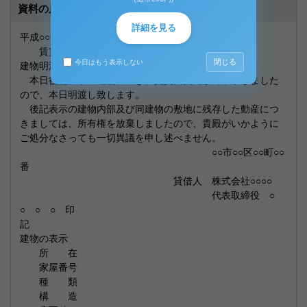
資料の原本内容
詳細を見る
平成○○年○○月○○日
賃貸人 ○○○○ 様
閉じる
今日はもう表示しない
建物明渡及び残存動産所有権放棄書
本日後記表示の建物につき、賃貸借契約が終了致しました
ので、本日明渡し致します。
後記表示の建物内部及び同建物の敷地に残存した動産につ
きましては、所有権を放棄しましたので、貴殿がいかように
ご処分なさっても一切異議を申し述べません。
○○市○○区○○町○○
番
貸借人 株式会社○○○○
代表取締役 ○
○ ○ ○ 印
記
建物の表示
所 在
家屋番号
種 類
構 造