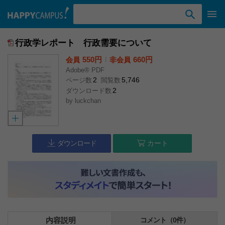
検索ワード入力
行政学レポート 行政需要について
550円
l
660円
会員
非会員
Adobe® PDF
2
5,746
ページ数
閲覧数
2
ダウンロード数
by
luckchan
ダウンロード
カート
内容説明
コメント（0件）