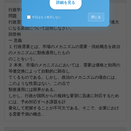
詳細を見る
行政学レポート
問題
閉じる
今日はもう表示しない
行政需要について、その意義を述べた上で、行政需要が過大
になる原因について説明しなさい。
回答例
一 意義
１ 行政需要とは、市場のメカニズムの需要・供給概念を政治
のメカニズムに類推適用したもの
のことをいう。
２ 本来、市場のメカニズムにおいては、需要は価格と効用の
等価交換によって自動的に顕在し
てくるものである。しかし、政治のメカニズムの場合には、
このような性質はない。この点で
類推適用には限界がある。
しかし、行政が国民からの複雑な要望に迅速に対応するため
には、予め対応すべき課題を計
量化して把握することが不可欠である。そこで、企業におけ
る需要予測の概念...