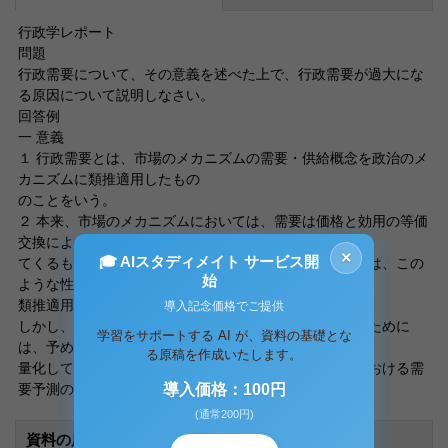
行政学レポート
問題
行政需要について、その意義を述べた上で、行政需要が過大にな
る原因について説明しなさい。
回答例
一 意義
１ 行政需要とは、市場のメカニズムの需要・供給概念を政治のメ
カニズムに類推適用したもの
のことをいう。
２ 本来、市場のメカニズムにおいては、需要は価格と効用の等価
交換によって自動的に顕在し
×
🎓 AIスタディメイト サービス開
てくるものである。しかし、政治のメカニズムの場合には、この
始
ような性質はない。この点で
類推適用には限界がある。
導入記念価格でご提供
しかし、行政が国民からの複雑な要望に迅速に対応するために
学習をサポートする AI が、資料の基礎とな
は、予め対応すべき課題を計
る原稿を作成いたします。
量化して把握することが不可欠である。そこで、企業における需
要予測の概念
導入価格：100円
(通常200円)
資料の原本内容