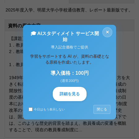
2025年度入学、明星大学小学校通信教育、レポート最新版です。
資料の原本内容
×
🎓 AIスタディメイト サービス開
【課題】
始
1．教員養成の歴史について論述せよ。
導入記念価格でご提供
2．教職の専門性について論述せよ。
学習をサポートする AI が、資料の基礎とな
る原稿を作成いたします。
1．教員養成の歴史について論述せよ。
導入価格：100円
1949年5月の教育職員免許法の制定は、教員養成の在り方を大
(通常200円)
きく転換させる契機となった。この法律により、教員養成の
開放性と専門性の原則が確立され、今日まで続く教員養成制
詳細を見る
度の基礎が築かれる。この法改正は、第二次世界大戦後の日
本において、GHQ/SCAPによる占領下で行われた一連の制度
閉じる
改革の一環として実施されたものである。教員養成の歴史
今日はもう表示しない
は、国力増強という国家目標の下で展開されてきた。以下で
は、このような歴史的背景を踏まえ、教員養成の変遷を概観
することで、現在の教員養成制度に...