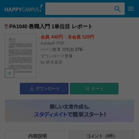
検索ワード入力
PA1040 教職入門 1単位目 レポート
440円
l
528円
会員
非会員
Adobe® PDF
3
276
ページ数
閲覧数
0
ダウンロード数
by
鈴木直澄
ダウンロード
カート
内容説明
コメント（0件）