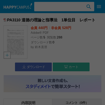
検索ワード入力
PA3110 道徳の理論と指導法 1単位目 レポート
440円
l
528円
会員
非会員
Adobe® PDF
5
288
ページ数
閲覧数
0
ダウンロード数
by
鈴木直澄
ダウンロード
カート
内容説明
コメント（0件）