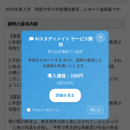
2025年度入学、明星大学小学校通信教育、レポート最新版です。
資料の原本内容
【課題】
×
🎓 AIスタディメイト サービス開
1.学習指導要領における道徳教育の考え方および、道徳教育が
始
目指すものについて説明せよ。
導入記念価格でご提供
学習をサポートする AI が、資料の基礎とな
2.子供たちが道徳的な課題を自分自身の問題として捉え、それ
る原稿を作成いたします。
に向き合い、よりよく生きていくために「特別の教科道徳」
の果たす役割は大きいと言えます。
導入価格：100円
このことについてあなたはどのように考え、道徳教育をどの
(通常200円)
ように推進していくか論じなさい。
詳細を見る
【課題】
1.学習指導要領における道徳教育の考え方および、道徳教育が
目指すものについて説明せよ。
閉じる
今日はもう表示しない
我が国の教育は、教育基本法第１条に示されているとおり１⃣
「人格の完成を目指し、平和で民主的な国家及び社会の形成