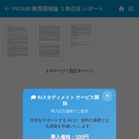
PA3100 教育課程論 １単位目 レポート
1-3ページ / 合計3ページ
×
🎓 AIスタディメイト サービス開
始
導入記念価格でご提供
学習をサポートする AI が、資料の基礎とな
る原稿を作成いたします。
導入価格：100円