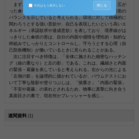
まず真っ先に目につく特徴は「画面を覆うほど大きく広が
閉じる
今日はもう表示しない
った傘状の樹冠」である。これは、高い活動性と自己防衛の
バランスを示していると考えられる。環境に対して積極的に
関わろうとする強い意欲や、自己を表現したいという高いエ
ネルギー（承認欲求や達成意欲）を表しており、境界線がは
っきりした傘状の形は、自分の内面や感情を理性的・知的な
枠組みでしっかりとコントロールし、守ろうとする心理（自
己防衛機制）が働いているときに見られることがある。
次に注目すべき特徴は、「全体に施された緻密なハッチン
グ（線の重なり）と左の影」である。これは、繊細さと内面
の緊張・葛藤を表していると考えられる。右からの光による
「左側の影」を論理的に描かれているが、バウムテストにお
いて丁寧な陰影や塗りつぶしは、「慎重さ」「内面の緊張」
「不安や葛藤」の表れとされるため、物事に真摯に向き合う
真面目さの裏で、現在何かプレッシャーを感じ...
連関資料
(1)