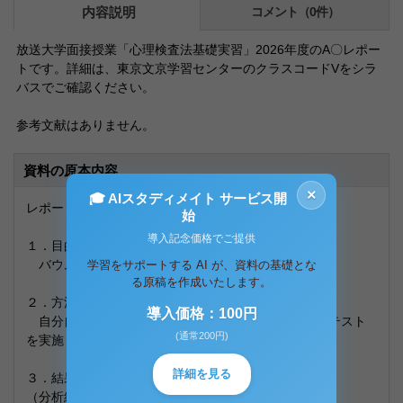
内容説明
コメント（0件）
放送大学面接授業「心理検査法基礎実習」2026年度のA〇レポー
トです。詳細は、東京文京学習センターのクラスコードVをシラ
バスでご確認ください。
参考文献はありません。
資料の原本内容
×
🎓 AIスタディメイト サービス開
レポート③ バウムテスト
始
導入記念価格でご提供
１．目的
バウムテストを体験し、自己分析を行う。
学習をサポートする AI が、資料の基礎とな
る原稿を作成いたします。
２．方法
導入価格：100円
自分自身を被験者とし、尺度／投影法であるバウムテスト
(通常200円)
を実施し、解釈を行った。
詳細を見る
３．結果と考察
（分析結果）