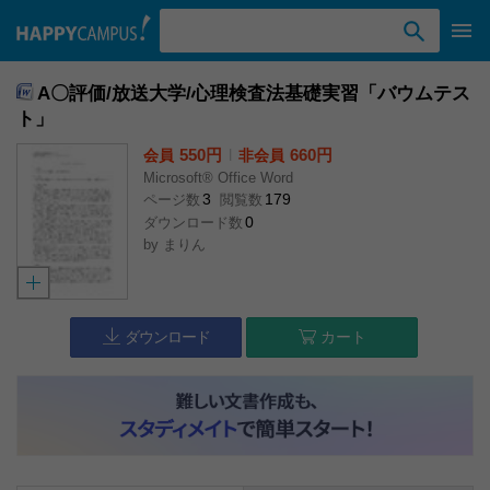
検索ワード入力
A〇評価/放送大学/心理検査法基礎実習「バウムテス
ト」
550円
l
660円
会員
非会員
Microsoft® Office Word
3
179
ページ数
閲覧数
0
ダウンロード数
by
まりん
ダウンロード
カート