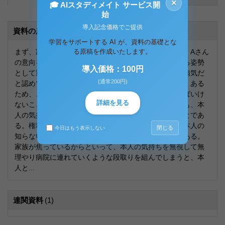
×
🎓 AIスタディメイト サービス開
始
導入記念価格でご提供
資料の原本内容
学習をサポートする AI が、資料の基礎とな
まず、家族や関係機関からの最初の電話相談に対して、Aさん
る原稿を作成いたします。
の意向を確認している点は、本人の自己決定を尊重する姿勢
導入価格：100円
として重要である。「本人が嫌がっている」「本人が病気だ
(通常200円)
と認めていない」という状況でかかってくることが多くある
ため、この時、精神保健福祉士が一番大切にしなければいけ
詳細を見る
ないことは、困っている家族の訴えを受け止めながらも、本
人の気持ちや希望を確認し、本人主体の支援を行うことであ
る。権利擁護の視点から、特に留意すべきことは、「本人の
閉じる
今日はもう表示しない
知らないところで勝手に物事を進めない」という事である。
家族が焦っているからといって、本人の気持ちを無視して無
理やり病院に連れていくような段取りを組んでしまうと、本
人と...
連関資料
(1)