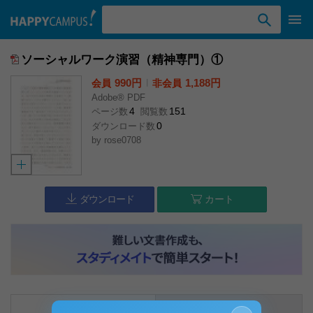
検索ワード入力
ソーシャルワーク演習（精神専門）①
990円
l
1,188円
会員
非会員
Adobe® PDF
4
151
ページ数
閲覧数
0
ダウンロード数
by
rose0708
ダウンロード
カート
内容説明
コメント（0件）