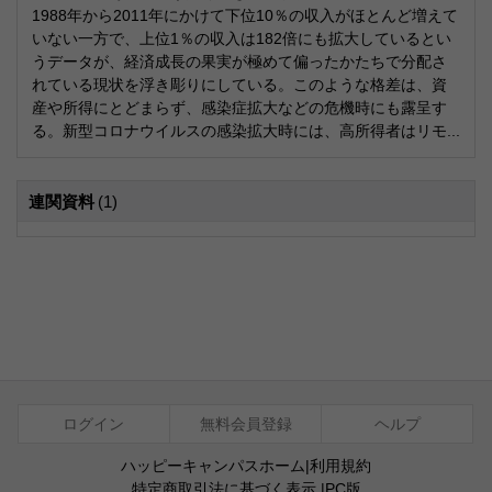
1988年から2011年にかけて下位10％の収入がほとんど増えて
いない一方で、上位1％の収入は182倍にも拡大しているとい
うデータが、経済成長の果実が極めて偏ったかたちで分配さ
れている現状を浮き彫りにしている。このような格差は、資
産や所得にとどまらず、感染症拡大などの危機時にも露呈す
る。新型コロナウイルスの感染拡大時には、高所得者はリモ...
連関資料
(1)
ログイン
無料会員登録
ヘルプ
ハッピーキャンパスホーム
|
利用規約
特定商取引法に基づく表示
|
PC版