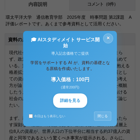
内容説明
コメント（0件）
環太平洋大学 通信教育学部 2025年度 時事問題 第2課題 A
評価レポートです。あくまで参考資料として活用ください。
×
🎓 AIスタディメイト サービス開
資料の原本内容
始
現代社会において、「格差」は単なる経済問題にとどまら
導入記念価格でご提供
ず、政治的・社会的な不安定要因として大きな関心を集めて
学習をサポートする AI が、資料の基礎とな
いる。第6章「ポスト資本主義」では、資本主義社会が抱える
る原稿を作成いたします。
格差拡大の構造とその弊害、さらに将来に向けた代替案とし
ての資産課税やベーシックインカム、社会的共通資本の考え
導入価格：100円
方が論じられている。本レポートでは、この章の内容を概観
(通常200円)
したうえで、私自身の考察として、ポスト資本主義における
社会のあり方やその実現に必要な価値観の転換について論じ
詳細を見る
たい。
閉じる
今日はもう表示しない
まず、本章が明らかにしているのは、現代資本主義がもたら
す深刻な「格差」の実態である。冒頭では、世界の富裕層上
位8人の資産が、世界人口の下位半分に相当する約37億人の資
産と同等であるという驚くべき事実が提示される。さらに、