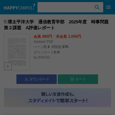
検索ワード入力
環太平洋大学 通信教育学部 2025年度 時事問題
第２課題 A評価レポート
880円
l
1,056円
会員
非会員
Adobe® PDF
3
375
ページ数
閲覧数
0
ダウンロード数
by
KKK111
ダウンロード
カート