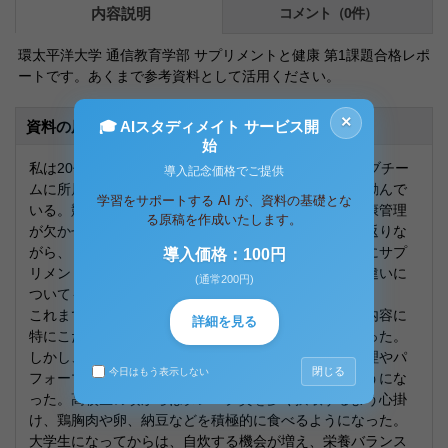
内容説明
コメント（0件）
環太平洋大学 通信教育学部 サプリメントと健康 第1課題合格レポ
ートです。あくまで参考資料として活用ください。
×
🎓 AIスタディメイト サービス開
資料の原本内容
始
私は20代で、趣味の範囲ではあるが、陸上競技のクラブチー
導入記念価格でご提供
ムに所属し、短距離選手として日々のトレーニングに励んで
学習をサポートする AI が、資料の基礎とな
いる。競技力を向上させるためには、適切な食事と健康管理
る原稿を作成いたします。
が欠かせない。本レポートでは、自身の食生活を振り返りな
がら、「食」と「健康」の関係について考察し、さらにサプ
導入価格：100円
リメントの必要性や選び方、「食品」と「医薬品」の違いに
(通常200円)
ついても述べていく。
これまでの食生活を振り返ると、小学生の頃は食事の内容に
詳細を見る
特にこだわりはなく、好きなものを食べることが多かった。
しかし、高校・大学と陸上競技を続ける中で、体調管理やパ
閉じる
今日はもう表示しない
フォーマンス向上のために食事の重要性を意識するようにな
った。高校生の頃からはタンパク質を多く摂取するよう心掛
け、鶏胸肉や卵、納豆などを積極的に食べるようになった。
大学生になってからは、自炊する機会が増え、栄養バランス