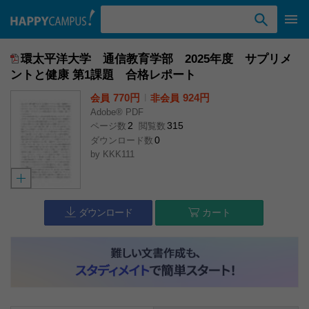
検索ワード入力
環太平洋大学 通信教育学部 2025年度 サプリメ
ントと健康 第1課題 合格レポート
770円
l
924円
会員
非会員
Adobe® PDF
2
315
ページ数
閲覧数
0
ダウンロード数
by
KKK111
ダウンロード
カート