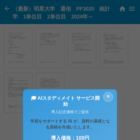
（最新）明星大学 通信 PF3020 統計
学 1単位目 2単位目 2024年～
×
🎓 AIスタディメイト サービス開
始
導入記念価格でご提供
学習をサポートする AI が、資料の基礎とな
1-6ページ / 合計6ページ
る原稿を作成いたします。
導入価格：100円