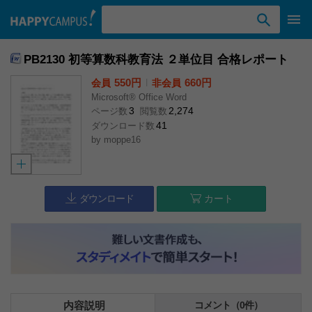
検索ワード入力
PB2130 初等算数科教育法 ２単位目 合格レポート
550円
l
660円
会員
非会員
Microsoft® Office Word
3
2,274
ページ数
閲覧数
41
ダウンロード数
by
moppe16
ダウンロード
カート
内容説明
コメント（0件）