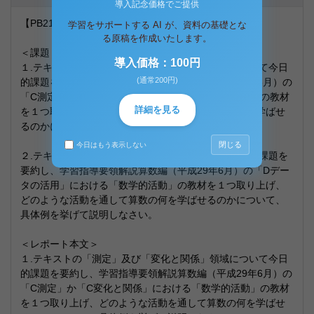
導入記念価格でご提供
【PB2130初等算数科教育法２単位目合格レポート】
学習をサポートする AI が、資料の基礎とな
る原稿を作成いたします。
＜課題＞
導入価格：100円
１.テキストの「測定」及び「変化と関係」領域について今日
(通常200円)
的課題を要約し、学習指導要領解説算数編（平成29年6月）の
「C測定」か「C変化と関係」における「数学的活動」の教材
詳細を見る
を１つ取り上げ、どのような活動を通して算数の何を学ばせ
るのかについて、具体例を挙げて説明しなさい。
閉じる
今日はもう表示しない
２.テキストの「データの活用」領域についての今日的課題を
要約し、学習指導要領解説算数編（平成29年6月）の「Dデー
タの活用」における「数学的活動」の教材を１つ取り上げ、
どのような活動を通して算数の何を学ばせるのかについて、
具体例を挙げて説明しなさい。
＜レポート本文＞
１.テキストの「測定」及び「変化と関係」領域について今日
的課題を要約し、学習指導要領解説算数編（平成29年6月）の
「C測定」か「C変化と関係」における「数学的活動」の教材
を１つ取り上げ、どのような活動を通して算数の何を学ばせ