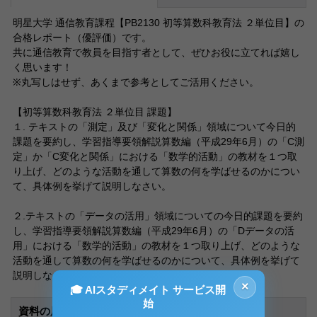
明星大学 通信教育課程【PB2130 初等算数科教育法 ２単位目】の
合格レポート（優評価）です。
共に通信教育で教員を目指す者として、ぜひお役に立てれば嬉し
く思います！
※丸写しはせず、あくまで参考としてご活用ください。
【初等算数科教育法 ２単位目 課題】
１. テキストの「測定」及び「変化と関係」領域について今日的
課題を要約し、学習指導要領解説算数編（平成29年6月）の「C測
定」か「C変化と関係」における「数学的活動」の教材を１つ取
り上げ、どのような活動を通して算数の何を学ばせるのかについ
て、具体例を挙げて説明しなさい。
２.テキストの「データの活用」領域についての今日的課題を要約
し、学習指導要領解説算数編（平成29年6月）の「Dデータの活
用」における「数学的活動」の教材を１つ取り上げ、どのような
活動を通して算数の何を学ばせるのかについて、具体例を挙げて
説明しなさい。
×
🎓 AIスタディメイト サービス開
始
資料の原本内容