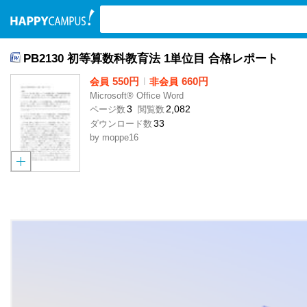
検索ワード入力
PB2130 初等算数科教育法 1単位目 合格レポート
550円
l
660円
会員
非会員
Microsoft® Office Word
3
2,082
ページ数
閲覧数
33
ダウンロード数
by
moppe16