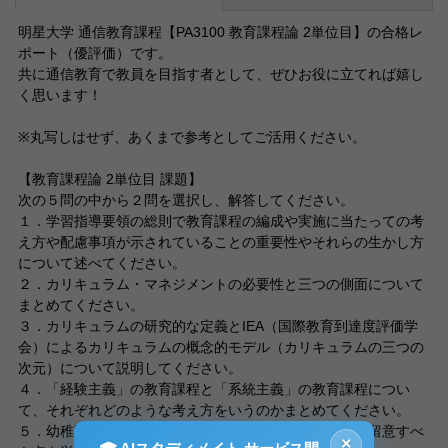
明星大学 通信教育課程【PA3100 教育課程論 2単位目】の合格レ
ポート（優評価）です。
共に通信教育で教員を目指す者として、ぜひお役に立てれば嬉し
く思います！
※丸写しはせず、あくまで参考としてご活用ください。
【教育課程論 2単位目 課題】
次の５問の中から２問を選択し、解答してください。
１．学習指導要領の総則で教育課程の編成や実施に当たっての考
え方や配慮事項が示されていることの重要性やそれらの生かし方
について述べてください。
２．カリキュラム・マネジメントの必要性と三つの側面について
まとめてください。
３．カリキュラムの研究的な定義とIEA（国際教育到達度評価学
会）によるカリキュラムの概念的モデル（カリキュラムの三つの
次元）について説明してください。
４．「経験主義」の教育課程と「系統主義」の教育課程につい
て、それぞれどのような考え方をいうのかまとめてください。
５．幼稚園教育の指導計画の立案に当たって、基本的に留意すべ
×