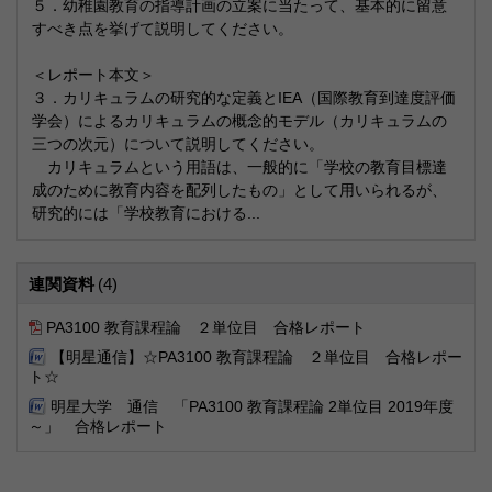
５．幼稚園教育の指導計画の立案に当たって、基本的に留意
すべき点を挙げて説明してください。
＜レポート本文＞
３．カリキュラムの研究的な定義とIEA（国際教育到達度評価
学会）によるカリキュラムの概念的モデル（カリキュラムの
三つの次元）について説明してください。
カリキュラムという用語は、一般的に「学校の教育目標達
成のために教育内容を配列したもの」として用いられるが、
研究的には「学校教育における...
連関資料
(4)
PA3100 教育課程論 ２単位目 合格レポート
【明星通信】☆PA3100 教育課程論 ２単位目 合格レポー
ト☆
明星大学 通信 「PA3100 教育課程論 2単位目 2019年度
～」 合格レポート