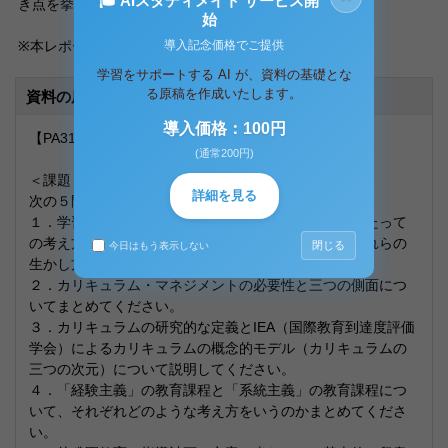
🎓 AIスタディメイト サービス開
き点を挙げて説明してください。
始
導入記念価格でご提供
※本レポートでは「３」と「４」を選択しています。
学習をサポートする AI が、資料の基礎とな
る原稿を作成いたします。
資料の原本内容
導入価格：100円
【PA3100 教育課程論 ２単位目 合格レポート】
(通常200円)
＜課題＞
詳細を見る
次の５問の中から２問を選択し、解答してください。
１．学習指導要領の総則で教育課程の編成や実施に当たって
の考え方や配慮事項が示されていることの重要性やそれらの
閉じる
今日はもう表示しない
生かし方について述べてください。
２．カリキュラム・マネジメントの必要性と三つの側面につ
いてまとめてください。
３．カリキュラムの研究的な定義とIEA（国際教育到達度評価
学会）によるカリキュラムの概念的モデル（カリキュラムの
三つの次元）について説明してください。
４．「経験主義」の教育課程と「系統主義」の教育課程につ
いて、それぞれどのような考え方をいうのかまとめてくださ
い。