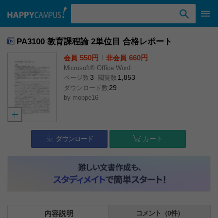
検索ワード入力
PA3100 教育課程論 2単位目 合格レポート
550円
l
660円
会員
非会員
Microsoft® Office Word
3
1,853
ページ数
閲覧数
29
ダウンロード数
by
moppe16
ダウンロード
カート
内容説明
コメント（0件）