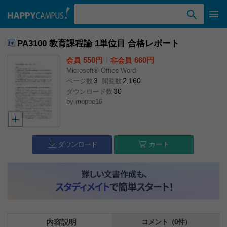
検索ワード入力
PA3100 教育課程論 1単位目 合格レポート
550円
l
660円
会員
非会員
Microsoft® Office Word
3
2,160
ページ数
閲覧数
30
ダウンロード数
by
moppe16
ダウンロード
カート
内容説明
コメント（0件）