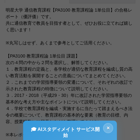
明星大学 通信教育課程【PA3100 教育課程論 1単位目】の合格レ
ポート（優評価）です。
共に通信教育で教員を目指す者として、ぜひお役に立てれば嬉し
く思います！
※丸写しはせず、あくまで参考としてご活用ください。
【PA3100 教育課程論 1単位目 課題】
次の４問の中から２問を選択し、解答してください。
１．教育課程の定義と、各学校が適切な教育課程を編成し質の高
い教育活動を展開することの意義についてまとめてください。
２．これまでの学習指導要領の変遷について、それぞれの改訂で
示された教育課程の特徴について説明してください。
３．2017・2018（平成29・30）年に改訂された学習指導要領の
基本的な考え方や主なポイントについて説明してください。
４．学校で教育課程を編成・実施するに当たって踏まえるべき法
令の概要について、教育課程の基本的な要素（教育の目標、内
容、授業時数）に留意しながら整理してください。
×
🎓 AIスタディメイト サービス開
※本レポートでは「１」と「３」を選択しています。
始