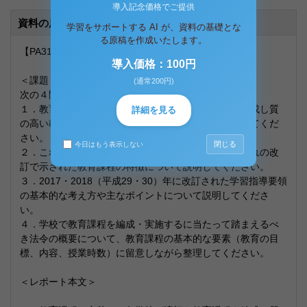
導入記念価格でご提供
資料の原本内容
学習をサポートする AI が、資料の基礎とな
る原稿を作成いたします。
【PA3100教育課程論 1単位目 合格レポート】
導入価格：100円
＜課題＞
(通常200円)
次の４問の中から２問を選択し、解答してください。
１．教育課程の定義と、各学校が適切な教育課程を編成し質
詳細を見る
の高い教育活動を展開することの意義についてまとめてくだ
さい。
閉じる
今日はもう表示しない
２．これまでの学習指導要領の変遷について、それぞれの改
訂で示された教育課程の特徴について説明してください。
３．2017・2018（平成29・30）年に改訂された学習指導要領
の基本的な考え方や主なポイントについて説明してくださ
い。
４．学校で教育課程を編成・実施するに当たって踏まえるべ
き法令の概要について、教育課程の基本的な要素（教育の目
標、内容、授業時数）に留意しながら整理してください。
＜レポート本文＞