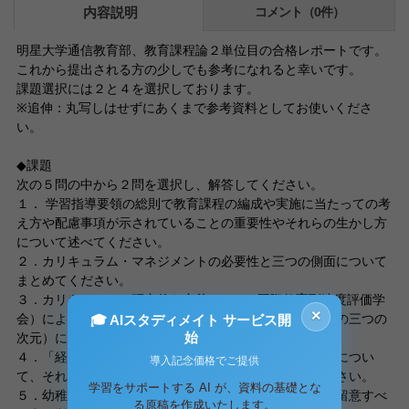
内容説明
コメント（0件）
明星大学通信教育部、教育課程論２単位目の合格レポートです。
これから提出される方の少しでも参考になれると幸いです。
課題選択には２と４を選択しております。
※追伸：丸写しはせずにあくまで参考資料としてお使いくださ
い。
◆課題
次の５問の中から２問を選択し、解答してください。
１． 学習指導要領の総則で教育課程の編成や実施に当たっての考
え方や配慮事項が示されていることの重要性やそれらの生かし方
について述べてください。
２．カリキュラム・マネジメントの必要性と三つの側面について
まとめてください。
３．カリキュラムの研究的な定義と IEA（国際教育到達度評価学
×
会）によるカリキュラムの概念的モデル（カリキュラムの三つの
🎓 AIスタディメイト サービス開
始
次元）について説明してください。
４．「経験主義」の教育課程と「系統主義」の教育課程につい
導入記念価格でご提供
て、それぞれどのような考え方をいうのかまとめてください。
学習をサポートする AI が、資料の基礎とな
５．幼稚園教育の指導計画の立案に当たって、基本的に留意すべ
る原稿を作成いたします。