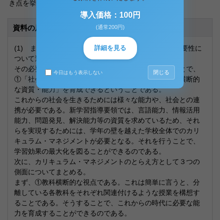
き点を挙げて説明してください。
導入価格：100円
資料の原本内容
(通常200円)
詳細を見る
(1) まずはじめに、カリキュラム・マネジメントの必要性に
ついて述べていく。
その必要性は、カリキュラム・マネジメントを行うことで、
閉じる
今日はもう表示しない
①「社会に開かれた教育課程」を実現し、②「教科等横断的
な資質・能力」を育成できるということである。
これからの社会を生きるためには様々な能力や、社会との連
携が必要である。新学習指導要領では、言語能力、情報活用
能力、問題発見、解決能力等の資質を求めているため、それ
らを実現するためには、学年の壁を越えた学校全体でのカリ
キュラム・マネジメントが必要となる。それを行うことで、
学習効果の最大化を図ることができるのである。
次に、カリキュラム・マネジメントのとらえ方として３つの
側面についてまとめる。
まず、①教科横断的な視点である。これは簡単に言うと、分
離している各教科をそれぞれ関連付けるような授業を構想す
ることである。そうすることで、これからの時代に必要な能
力を育成することができるのである。