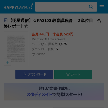
検索ワード入力
【明星通信】☆PA3100 教育課程論 ２単位目 合
格レポート☆
440円
l
528円
会員
非会員
Microsoft® Office Word
2
1,575
ページ数
閲覧数
15
ダウンロード数
by
みれい
ダウンロード
カート