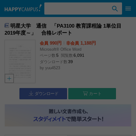
検索ワード入力
明星大学 通信 「PA3100 教育課程論 1単位目
2019年度～」 合格レポート
990円
l
1,188円
会員
非会員
Microsoft® Office Word
5
6,091
ページ数
閲覧数
39
ダウンロード数
by
yuu4523
ダウンロード
カート