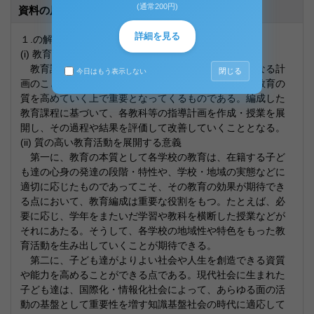
(通常200円)
資料の原本内容
詳細を見る
１.の解答
(i) 教育課程の定義
教育課程とは、学校における教育活動全体の基幹となる計
閉じる
今日はもう表示しない
画のことであり、各学校が意図的・体系的・組織的に教育の
質を高めていく上で重要となってくるものである。編成した
教育課程に基づいて、各教科等の指導計画を作成・授業を展
開し、その過程や結果を評価して改善していくこととなる。
(ii) 質の高い教育活動を展開する意義
第一に、教育の本質として各学校の教育は、在籍する子ど
も達の心身の発達の段階・特性や、学校・地域の実態などに
適切に応じたものであってこそ、その教育の効果が期待でき
る点において、教育編成は重要な役割をもつ。たとえば、必
要に応じ、学年をまたいだ学習や教科を横断した授業などが
それにあたる。そうして、各学校の地域性や特色をもった教
育活動を生み出していくことが期待できる。
第二に、子ども達がよりよい社会や人生を創造できる資質
や能力を高めることができる点である。現代社会に生まれた
子ども達は、国際化・情報化社会によって、あらゆる面の活
動の基盤として重要性を増す知識基盤社会の時代に適応して