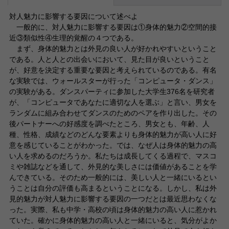
対人魅力に影響する要因について述べよ
一般的に、対人魅力に影響する要因は①身体的魅力②空間的接
近③類似性④生理的覚醒の４つである。
まず、身体的魅力とは外見の良い人が好かれやすいということ
である。人と人との出会いにおいて、見た目が良いということ
が、好意を決定する重要な要因と考えられているのである。有名
な実験では、ウォールスターが行った「コンピュータ・ダンス」
の実験がある。ダンスパーティに参加した大学生376名を研究者
が、「コンピュータであなたに適切な人を選ぶ」と言い、男女を
ランダムに組み合わせてダンスのためのペアを作り出した。その
後パートナーへの好感度を調べたところ、男女とも、年齢、人
種、性格、成績などのどんな要素よりも身体的魅力が高い人に好
意を感じていることがわかった。では、なぜ人は身体的魅力の高
い人を求めるのだろうか。私たちは成長してくる過程で、マスコ
ミや雑誌などを通して、外見的な美しさには価値があることを学
んできている。そのため一般的には、美しい人と一緒にいるとい
うことは自分の評価も高まるということになる。しかし、私は外
見的魅力が対人魅力に影響する要因の一つだとは最近思わなくな
った。実際、私も中学・高校の頃は身体的魅力の高い人に惹かれ
ていた。確かに身体的魅力の高い人と一緒にいると、気分がよか