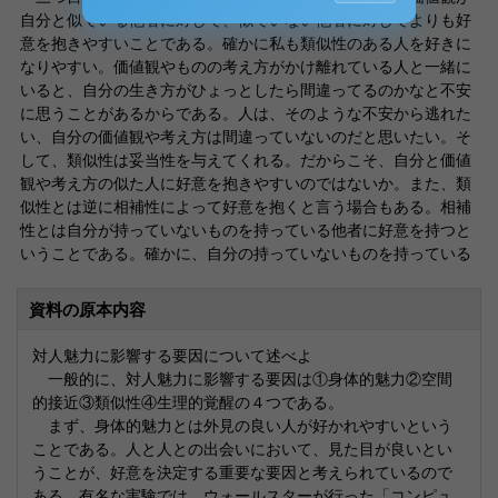
自分と似ている他者に対して、似ていない他者に対してよりも好
意を抱きやすいことである。確かに私も類似性のある人を好きに
なりやすい。価値観やものの考え方がかけ離れている人と一緒に
いると、自分の生き方がひょっとしたら間違ってるのかなと不安
に思うことがあるからである。人は、そのような不安から逃れた
い、自分の価値観や考え方は間違っていないのだと思いたい。そ
して、類似性は妥当性を与えてくれる。だからこそ、自分と価値
観や考え方の似た人に好意を抱きやすいのではないか。また、類
似性とは逆に相補性によって好意を抱くと言う場合もある。相補
性とは自分が持っていないものを持っている他者に好意を持つと
いうことである。確かに、自分の持っていないものを持っている
資料の原本内容
対人魅力に影響する要因について述べよ
一般的に、対人魅力に影響する要因は①身体的魅力②空間
的接近③類似性④生理的覚醒の４つである。
まず、身体的魅力とは外見の良い人が好かれやすいという
ことである。人と人との出会いにおいて、見た目が良いとい
うことが、好意を決定する重要な要因と考えられているので
ある。有名な実験では、ウォールスターが行った「コンピュ