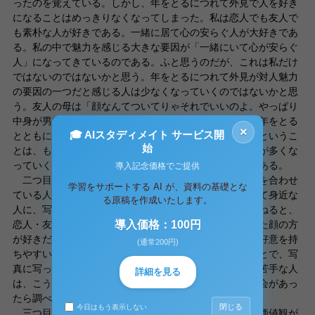
ったのを覚えている。しかし、年をとるにつれて外見で人を好き
になることはめっきりなくなってしまった。私は恋人でも友人で
も素朴な人が好きである。一緒に居て心の安らぐ人が大好きであ
る。私の中で魅力を感じる大きな要因が「一緒にいて心が安らぐ
人」になってきているのである。ふと思うのだが、これは私だけ
ではないのではないかと思う。年をとるにつれて外見が対人魅力
の要因の一つだと感じる人は少なくなっていくのではないかと思
う。友人の母は「顔なんてついてりゃそれでいいのよ。やっぱり
中身が男前じゃないと。」と言っていたぐらいである。年をとる
×
🎓 AIスタディメイト サービス開
とともに、身体的魅力＜心のやすらぎを求める人が多いというこ
始
とは、もしかすると、年をとるとともに心が疲れることが多くな
っていくのかもしれない。かく言う私も最近疲れ気味である。
導入記念価格でご提供
二つ目は空間的接近である。空間的接近とは頻繁に顔を合わせ
学習をサポートする AI が、資料の基礎とな
ている人に好意を持つことである。例えば、本人を含めて身近な
る原稿を作成いたします。
人に、写真の顔か、鏡に映った顔かどちらが好きかと尋ねると、
恋人・友人・家族は写真の顔と言うが、本人は鏡に映った顔の方
導入価格：100円
が好きだという。つまり、いつも見慣れている顔の方が好意を持
(通常200円)
ちやすいことを示している。これは私自身よく感じることで、写
真に写った顔はどうも苦手である。写真を撮られるのが苦手な人
詳細を見る
は、こういった心理も関係しているのかもしれない。機会があっ
たら調べてみたいと思う。
閉じる
今日はもう表示しない
三つ目は類似性である。類似性とは、ものの考え方や価値観が