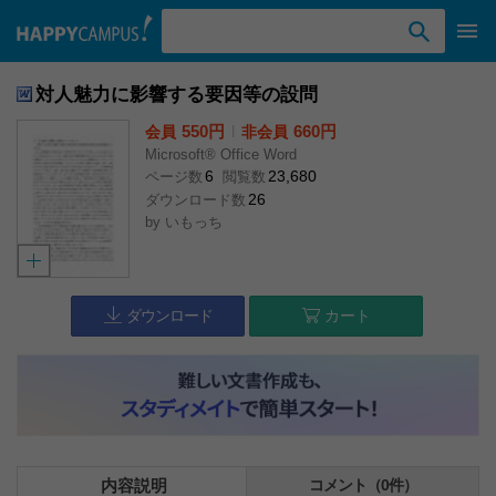
検索ワード入力
対人魅力に影響する要因等の設問
550円
l
660円
会員
非会員
Microsoft® Office Word
6
23,680
ページ数
閲覧数
26
ダウンロード数
by
いもっち
ダウンロード
カート
内容説明
コメント（0件）